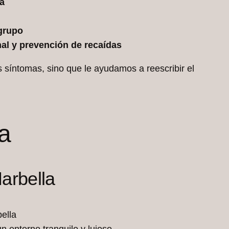
a
 grupo
nal y prevención de recaídas
s síntomas, sino que le ayudamos a reescribir el
a
arbella
n entorno tranquilo y lujoso