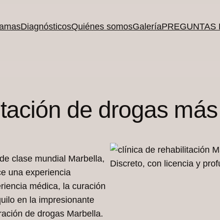
ramas
Diagnósticos
Quiénes somos
Galería
PREGUNTAS
itación de drogas más
 de clase mundial Marbella,
Discreto, con licencia y pr
ce una experiencia
iencia médica, la curación
quilo en la impresionante
ración de drogas Marbella.