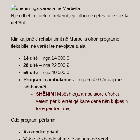
Një udhëtim i qetë rimëkëmbjeje fillon në qetësinë e Costa
del Sol
Klinika jonë e rehabilitimit në Marbella ofron programe
fleksibile, në varësi të nevojave tuaja:
14 ditë
– nga 14,000 €
28 ditë
– nga 22,500 €
56 ditë
– nga 40,000 €
Programi i ambulancës
– nga 6,500 €/muaj (për
ish-banorët)
SHËNIM!
Mbështetja ambulatore ofrohet
vetëm për klientët që kanë qenë nën kujdesin
tonë për tre muaj.
Çdo program përfshin:
Akomodim privat
Vakte të shëndetshme të gatuara në vend