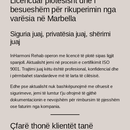
Licencuar plotësisht dhe i
besueshëm për rikuperimin nga
varësia në Marbella
Siguria juaj, privatësia juaj, shërimi
juaj
InHarmoni Rehab operon me licencë të plotë sipas ligjit
spanjoll. Aktualisht jemi në procesin e certifikimit ISO
9001. Trajtimi juaj këtu është profesional, konfidencial dhe
i përmbahet standardeve më të larta të cilësisë.
Edhe pse aktualisht nuk bashkëpunojmë me ofruesit e
sigurimeve, jemi të lumtur t'ju ofrojmë të gjithë
dokumentacionin e nevojshëm për rimbursim të pjesshëm
ose faturim nga kompania.
Çfarë thonë klientët tanë