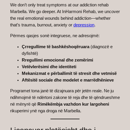
We don’t only treat symptoms at our addiction rehab
Marbella. We go deeper. At InHarmoni Rehab, we uncover
the real emotional wounds behind addiction—whether
that’s trauma, burnout, anxiety or
depression
.
Përmes qasjes sonë integruese, ne adresojmë:
Çrregullime të bashkëshoqëruara
(diagnozë e
dyfishtë)
Rregullimi emocional dhe zemërimi
Vetëvlerësimi dhe identiteti
Mekanizmat e përballimit të stresit dhe vetmisë
Aftësitë sociale dhe modelet e marrëdhënieve
Programet tona janë të dizajnuara për jetën reale. Ne ju
ndihmojmë të ndërtoni zakone të reja dhe të qëndrueshme
në mënyrë që
Rimëkëmbja vazhdon kur largoheni
rikuperimi ynë nga droga në Marbella.