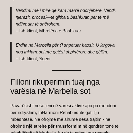
Vendimi më i mirë që kam marrë ndonjëherë. Vendi,
njerëzit, procesi—të gjitha u bashkuan për të më
ndihmuar të shërohem.
– Ish-klient, Mbretëria e Bashkuar
Erdha në Marbella për t'i shpëtuar kaosit. U largova
nga InHarmoni me qetësi shpirtërore dhe qëllim.
– Ish-klient, Suedi
Filloni rikuperimin tuaj nga
varësia në Marbella sot
Pavarësisht nëse jeni në varësi aktive apo po mendoni
për ndryshim, InHarmoni Rehab është gati t'ju
mbështesë. Ne ofrojmë më shumë sesa trajtim - ne
ofrojmë
një strehë për transformim
në qendrën tonë të
rehabilitimit në Marbella, ku do të priteni me respekt,