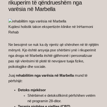
rikuperim të qëndrueshëm nga
varësia në Marbella
Kujdesi holistik takon ekspertizën klinike në InHarmoni
Rehab
Ne besojmë se nuk ka dy njerëz që shërohen në të njëjtën
mënyrë. Kjo është arsyeja pse shërbimi ynë i rikuperimit
nga droga në Marbella është gjithmonë i personalizuar
pas një vlerësimi të plotë të nevojave tuaja fizike,
psikologjike dhe sociale.
Juaj
rehabilitim nga varësia në Marbella
mund të
përfshijë:
Detoks mjekësor
Shërbimet e detoksifikimit përfshihen vetëm
në programin 28-ditor.
Terapia njohëse e sjelljes (CBT)