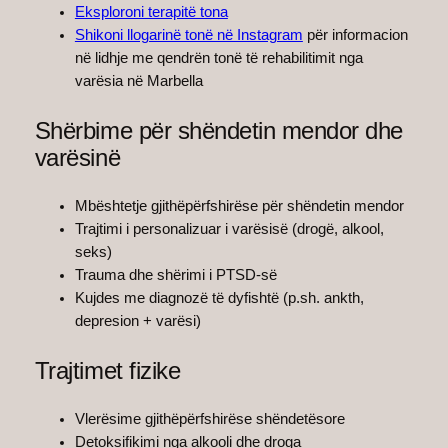
Eksploroni terapitë tona
Shikoni llogarinë tonë në Instagram
për informacion
në lidhje me qendrën tonë të rehabilitimit nga
varësia në Marbella
Shërbime për shëndetin mendor dhe
varësinë
Mbështetje gjithëpërfshirëse për shëndetin mendor
Trajtimi i personalizuar i varësisë (drogë, alkool,
seks)
Trauma dhe shërimi i PTSD-së
Kujdes me diagnozë të dyfishtë (p.sh. ankth,
depresion + varësi)
Trajtimet fizike
Vlerësime gjithëpërfshirëse shëndetësore
Detoksifikimi nga alkooli dhe droga