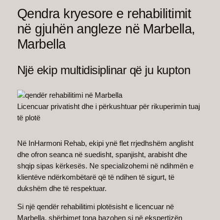
Qendra kryesore e rehabilitimit
në gjuhën angleze në Marbella,
Marbella
Një ekip multidisiplinar që ju kupton
Licencuar privatisht dhe i përkushtuar për rikuperimin tuaj
të plotë
Në InHarmoni Rehab, ekipi ynë flet rrjedhshëm anglisht
dhe ofron seanca në suedisht, spanjisht, arabisht dhe
shqip sipas kërkesës. Ne specializohemi në ndihmën e
klientëve ndërkombëtarë që të ndihen të sigurt, të
dukshëm dhe të respektuar.
Si një qendër rehabilitimi plotësisht e licencuar në
Marbella, shërbimet tona bazohen si në ekspertizën