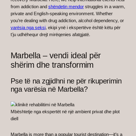
from addiction and
shëndetin mendor
struggles in a warm,
private and English-speaking environment. Whether
you’re dealing with drug addiction, alcohol dependency, or
varësia nga seksi
, ekipi ynë i ekspertëve është këtu për
t'ju udhëhequr drejt mirëqenies afatgjatë.
Marbella – vendi ideal për
shërim dhe transformim
Pse të na zgjidhni ne për rikuperimin
nga varësia në Marbella?
Mbështetje nga ekspertët në një ambient privat dhe plot
diell
Marbella is more than a popular tourist destination—it’s a