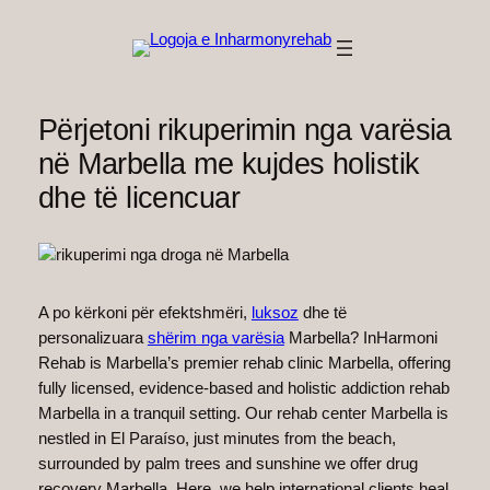
Hidhu
te
lënda
Përjetoni rikuperimin nga varësia
në Marbella me kujdes holistik
dhe të licencuar
A po kërkoni për efektshmëri,
luksoz
dhe të
personalizuara
shërim nga varësia
Marbella? InHarmoni
Rehab is Marbella’s premier rehab clinic Marbella, offering
fully licensed, evidence-based and holistic addiction rehab
Marbella in a tranquil setting. Our rehab center Marbella is
nestled in El Paraíso, just minutes from the beach,
surrounded by palm trees and sunshine we offer drug
recovery Marbella. Here, we help international clients heal