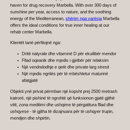
haven for drug recovery Marbella. With over 300 days of
sunshine per year, access to nature, and the soothing
energy of the Mediterranean,
shërim nga varësia
Marbella
offers the ideal conditions for true inner healing at our
rehab center Marbella.
Klientët tanë përfitojnë nga:
Dritë natyrale dhe vitaminë D për ekuilibër mendor
Fllad oqeanik dhe mjedis i gjelbër për relaksim
Një vendndodhje e qetë dhe private larg stresit
Një mjedis ngritës për të mbështetur maturinë
afatgjatë
Objekti ynë privat përmban një kopsht prej 2500 metrash
katrorë, një pishinë të ngrohtë që funksionon gjatë gjithë
vitit, zona meditimi dhe ushqime të përgatitura fllad dhe
ushqyese - të gjitha të dizajnuara për të ushqyer trupin,
mendjen dhe shpirtin.