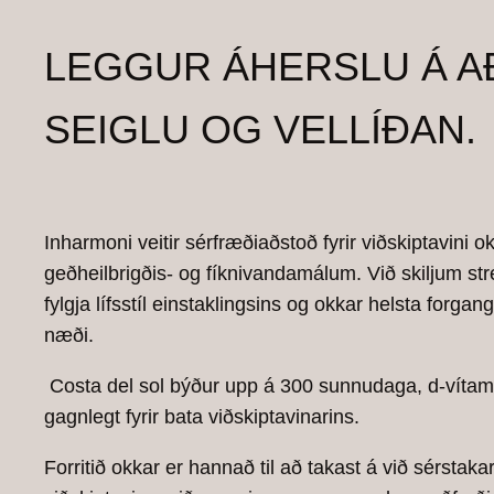
LEGGUR ÁHERSLU Á A
SEIGLU OG VELLÍÐAN.
Inharmoni veitir sérfræðiaðstoð fyrir viðskiptavini o
geðheilbrigðis- og fíknivandamálum. Við skiljum st
fylgja lífsstíl einstaklingsins og okkar helsta forgan
næði.
Costa del sol býður upp á 300 sunnudaga, d-vítamíni
gagnlegt fyrir bata viðskiptavinarins.
Forritið okkar er hannað til að takast á við sérstakar