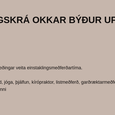
GSKRÁ OKKAR BÝÐUR UP
ræðingar veita einstaklingsmeðferðartíma.
, jóga, þjálfun, kírópraktor, listmeðferð, garðræktarmeð
unni