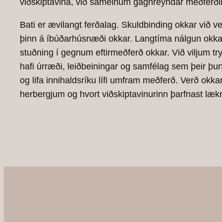
viðskiptavina, við sameinum gagnreyndar meðferðir
Bati er ævilangt ferðalag. Skuldbinding okkar við ve
þinn á íbúðarhúsnæði okkar. Langtíma nálgun okkar
stuðning í gegnum eftirmeðferð okkar. Við viljum try
hafi úrræði, leiðbeiningar og samfélag sem þeir þur
og lifa innihaldsríku lífi umfram meðferð. Verð okka
herbergjum og hvort viðskiptavinurinn þarfnast læk