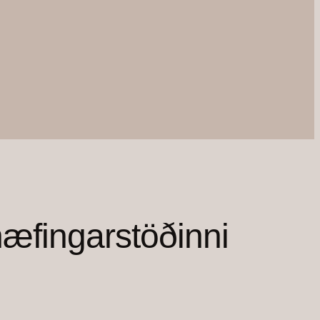
æfingarstöðinni