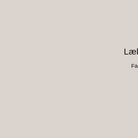
Læk
Fa