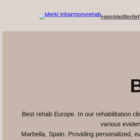
Skip
to
Heim
Meðferðir
F
content
B
Best rehab Europe. In our rehabilitation cl
various evide
Marbella, Spain. Providing personalized, e