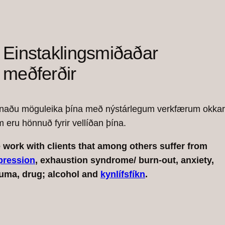
Einstaklingsmiðaðar
meðferðir
naðu möguleika þína með nýstárlegum verkfærum okkar
 eru hönnuð fyrir vellíðan þína.
 work with clients that among others suffer from
pression
, exhaustion syndrome/ burn-out, anxiety,
auma, drug; alcohol and
kynlífsfíkn
.