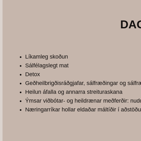
DA
Líkamleg skoðun
Sálfélagslegt mat
Detox
Geðheilbrigðisráðgjafar, sálfræðingar og sálf
Heilun áfalla og annarra streituraskana
Ýmsar viðbótar- og heildrænar meðferðir: nudd
Næringarríkar hollar eldaðar máltíðir í aðstöð