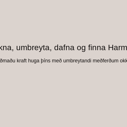
na, umbreyta, dafna og finna Harm
ðmaðu kraft huga þíns með umbreytandi meðferðum okk