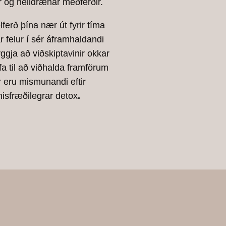
 og heildrænar meðferðir.
lferð þína nær út fyrir tíma
 felur í sér áframhaldandi
ggja að viðskiptavinir okkar
fa til að viðhalda framförum
r eru mismunandi eftir
nisfræðilegrar detox
.