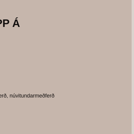
P Á
ferð, núvitundarmeðferð