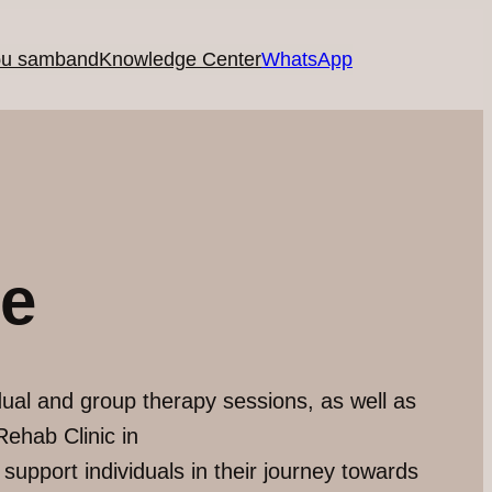
ðu samband
Knowledge Center
WhatsApp
pe
idual and group therapy sessions, as well as
ehab Clinic in
support individuals in their journey towards