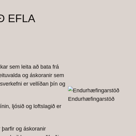
Ð EFLA
kkar sem leita að bata frá
reituvalda og áskoranir sem
gsverkefni er vellíðan þín og
Endurhæfingarstöð
n, ljósið og loftslagið er
 þarfir og áskoranir