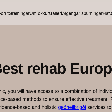
orrit
Greiningar
Um okkur
Gallerí
Algengar spurningar
Haf
est rehab Euro
inic, you will have access to a combination of indiv
nce-based methods to ensure effective treatment. R
vidence-based and holistic
geðheilbrigði
services to 